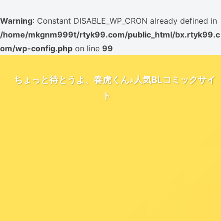
Warning
: Constant DISABLE_WP_CRON already defined in
/home/mkgnm999t/rtyk99.com/public_html/bx.rtyk99.c
om/wp-config.php
on line
99
ちょっと待とうよ、春虎くん♪人気BLコミックサイ
ト