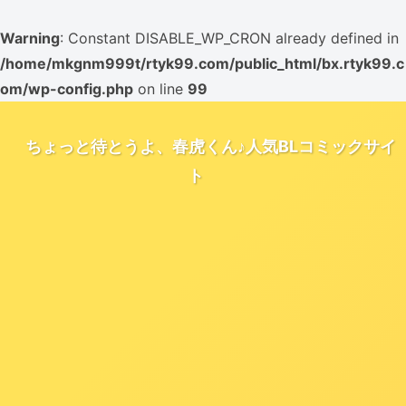
Warning
: Constant DISABLE_WP_CRON already defined in
/home/mkgnm999t/rtyk99.com/public_html/bx.rtyk99.c
om/wp-config.php
on line
99
ちょっと待とうよ、春虎くん♪人気BLコミックサイ
ト