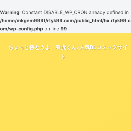
Warning
: Constant DISABLE_WP_CRON already defined in
/home/mkgnm999t/rtyk99.com/public_html/bx.rtyk99.c
om/wp-config.php
on line
99
ちょっと待とうよ、春虎くん♪人気BLコミックサイ
ト