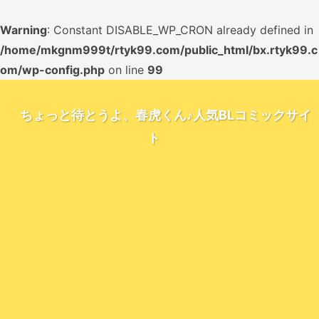
Warning
: Constant DISABLE_WP_CRON already defined in
/home/mkgnm999t/rtyk99.com/public_html/bx.rtyk99.c
om/wp-config.php
on line
99
ちょっと待とうよ、春虎くん♪人気BLコミックサイ
ト