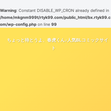
Warning
: Constant DISABLE_WP_CRON already defined in
/home/mkgnm999t/rtyk99.com/public_html/bx.rtyk99.c
om/wp-config.php
on line
99
ちょっと待とうよ、春虎くん♪人気BLコミックサイ
ト