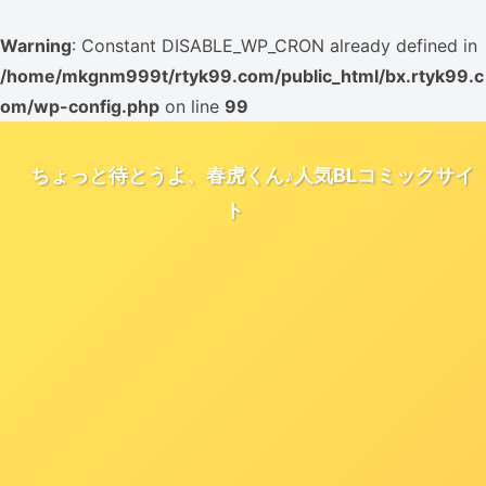
Warning
: Constant DISABLE_WP_CRON already defined in
/home/mkgnm999t/rtyk99.com/public_html/bx.rtyk99.c
om/wp-config.php
on line
99
ちょっと待とうよ、春虎くん♪人気BLコミックサイ
ト