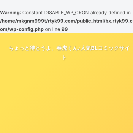
Warning
: Constant DISABLE_WP_CRON already defined in
/home/mkgnm999t/rtyk99.com/public_html/bx.rtyk99.c
om/wp-config.php
on line
99
ちょっと待とうよ、春虎くん♪人気BLコミックサイ
ト