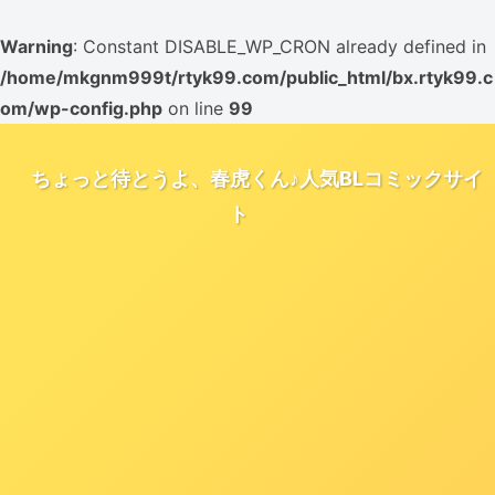
Warning
: Constant DISABLE_WP_CRON already defined in
/home/mkgnm999t/rtyk99.com/public_html/bx.rtyk99.c
om/wp-config.php
on line
99
ちょっと待とうよ、春虎くん♪人気BLコミックサイ
ト