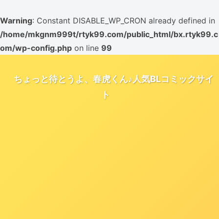
Warning
: Constant DISABLE_WP_CRON already defined in
/home/mkgnm999t/rtyk99.com/public_html/bx.rtyk99.c
om/wp-config.php
on line
99
ちょっと待とうよ、春虎くん♪人気BLコミックサイ
ト