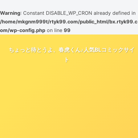
Warning
: Constant DISABLE_WP_CRON already defined in
/home/mkgnm999t/rtyk99.com/public_html/bx.rtyk99.c
om/wp-config.php
on line
99
ちょっと待とうよ、春虎くん♪人気BLコミックサイ
ト