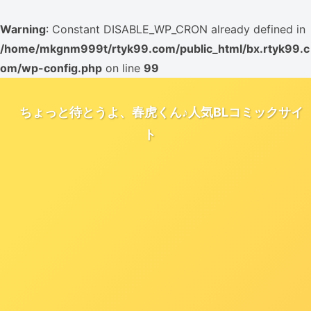
Warning
: Constant DISABLE_WP_CRON already defined in
/home/mkgnm999t/rtyk99.com/public_html/bx.rtyk99.c
om/wp-config.php
on line
99
ちょっと待とうよ、春虎くん♪人気BLコミックサイ
ト