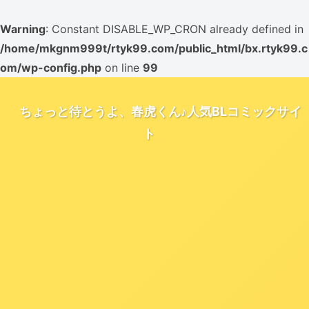
Warning
: Constant DISABLE_WP_CRON already defined in
/home/mkgnm999t/rtyk99.com/public_html/bx.rtyk99.c
om/wp-config.php
on line
99
ちょっと待とうよ、春虎くん♪人気BLコミックサイ
ト