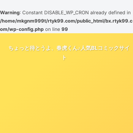
Warning
: Constant DISABLE_WP_CRON already defined in
/home/mkgnm999t/rtyk99.com/public_html/bx.rtyk99.c
om/wp-config.php
on line
99
ちょっと待とうよ、春虎くん♪人気BLコミックサイ
ト