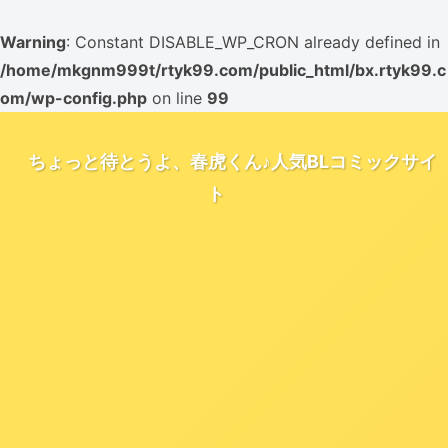
Warning
: Constant DISABLE_WP_CRON already defined in
/home/mkgnm999t/rtyk99.com/public_html/bx.rtyk99.c
om/wp-config.php
on line
99
ちょっと待とうよ、春虎くん♪人気BLコミックサイ
ト