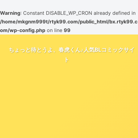
Warning
: Constant DISABLE_WP_CRON already defined in
/home/mkgnm999t/rtyk99.com/public_html/bx.rtyk99.c
om/wp-config.php
on line
99
ちょっと待とうよ、春虎くん♪人気BLコミックサイ
ト