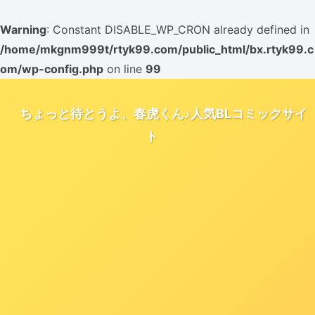
Warning
: Constant DISABLE_WP_CRON already defined in
/home/mkgnm999t/rtyk99.com/public_html/bx.rtyk99.c
om/wp-config.php
on line
99
ちょっと待とうよ、春虎くん♪人気BLコミックサイ
ト