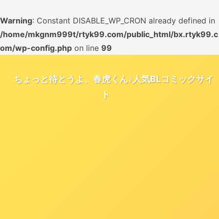
Warning
: Constant DISABLE_WP_CRON already defined in
/home/mkgnm999t/rtyk99.com/public_html/bx.rtyk99.c
om/wp-config.php
on line
99
ちょっと待とうよ、春虎くん♪人気BLコミックサイ
ト